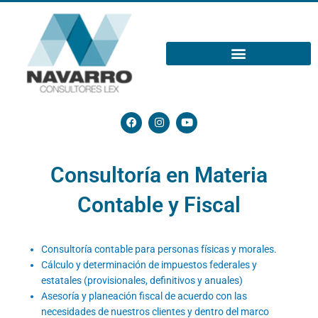
Ir
al
contenido
F
I
Y
a
n
o
c
s
u
e
t
t
b
a
u
Consultoría en Materia
o
g
b
o
r
e
k
a
Contable y Fiscal
m
Consultoría contable para personas físicas y morales.
Cálculo y determinación de impuestos federales y
estatales (provisionales, definitivos y anuales)
Asesoría y planeación fiscal de acuerdo con las
necesidades de nuestros clientes y dentro del marco