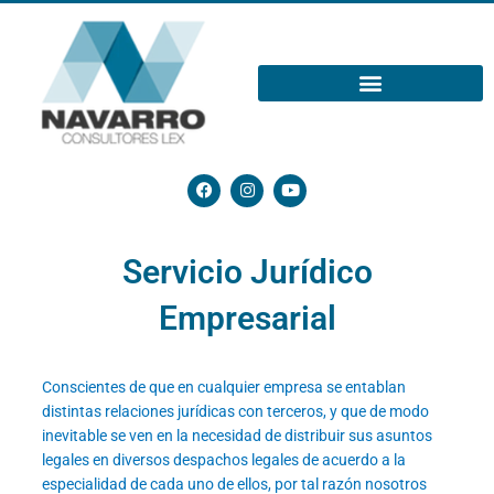
Ir
al
contenido
F
I
Y
a
n
o
c
s
u
e
t
t
b
a
u
Servicio Jurídico
o
g
b
o
r
e
k
a
Empresarial
m
Conscientes de que en cualquier empresa se entablan
distintas relaciones jurídicas con terceros, y que de modo
inevitable se ven en la necesidad de distribuir sus asuntos
legales en diversos despachos legales de acuerdo a la
especialidad de cada uno de ellos, por tal razón nosotros