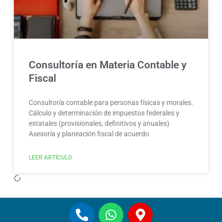
Consultoría en Materia Contable y
Fiscal
Consultoría contable para personas físicas y morales.
Cálculo y determinación de impuestos federales y
estatales (provisionales, definitivos y anuales)
Asesoría y planeación fiscal de acuerdo
LEER ARTÍCULO
P
W
M
h
h
a